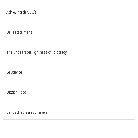
Achieving de SDG’s
De laatste mens
The unbearable lightness of Idiocracy
Le Science
Uitzicht-loos
Landschap-aan-scherven